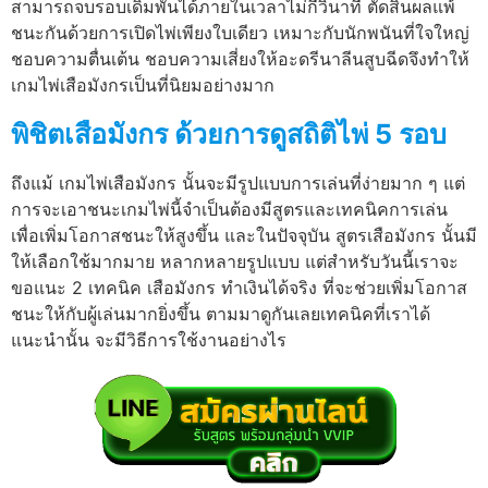
สามารถจบรอบเดิมพันได้ภายในเวลาไม่กี่วินาที ตัดสินผลแพ้
ชนะกันด้วยการเปิดไพ่เพียงใบเดียว เหมาะกับนักพนันที่ใจใหญ่
ชอบความตื่นเต้น ชอบความเสี่ยงให้อะดรีนาลีนสูบฉีดจึงทำให้
เกมไพ่เสือมังกรเป็นที่นิยมอย่างมาก
พิชิตเสือมังกร ด้วยการดูสถิติไพ่ 5 รอบ
ถึงแม้ เกมไพ่เสือมังกร นั้นจะมีรูปแบบการเล่นที่ง่ายมาก ๆ แต่
การจะเอาชนะเกมไพ่นี้จำเป็นต้องมีสูตรและเทคนิคการเล่น
เพื่อเพิ่มโอกาสชนะให้สูงขึ้น และในปัจจุบัน สูตรเสือมังกร นั้นมี
ให้เลือกใช้มากมาย หลากหลายรูปแบบ แต่สำหรับวันนี้เราจะ
ขอแนะ 2 เทคนิค เสือมังกร ทำเงินได้จริง ที่จะช่วยเพิ่มโอกาส
ชนะให้กับผู้เล่นมากยิ่งขึ้น ตามมาดูกันเลยเทคนิคที่เราได้
แนะนำนั้น จะมีวิธีการใช้งานอย่างไร