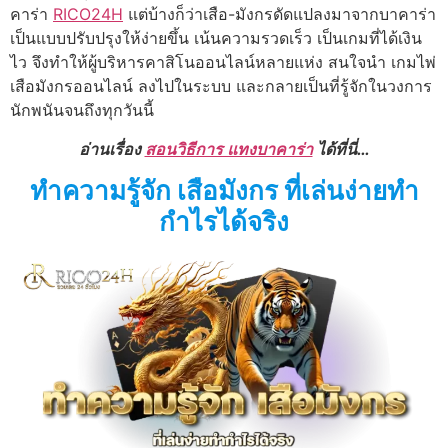
คาร่า
RICO24H
แต่บ้างก็ว่าเสือ-มังกรดัดแปลงมาจากบาคาร่า
เป็นแบบปรับปรุงให้ง่ายขึ้น เน้นความรวดเร็ว เป็นเกมที่ได้เงิน
ไว จึงทำให้ผู้บริหารคาสิโนออนไลน์หลายแห่ง สนใจนำ เกมไพ่
เสือมังกรออนไลน์ ลงไปในระบบ และกลายเป็นที่รู้จักในวงการ
นักพนันจนถึงทุกวันนี้
อ่านเรื่อง
สอนวิธีการ แทงบาคาร่า
ได้ที่นี่…
ทำความรู้จัก เสือมังกร ที่เล่นง่ายทำ
กำไรได้จริง