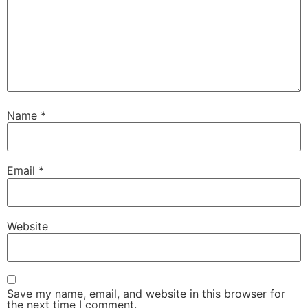
Name
*
Email
*
Website
Save my name, email, and website in this browser for
the next time I comment.