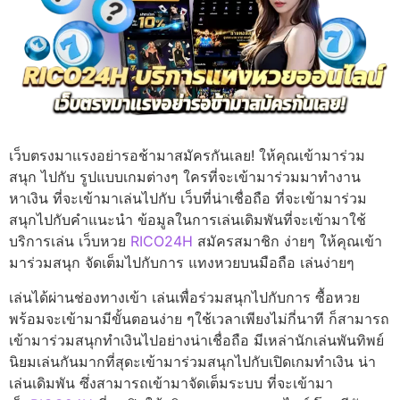
เว็บตรงมาเเรงอย่ารอช้ามาสมัครกันเลย! ให้คุณเข้ามาร่วม
สนุก ไปกับ รูปแบบเกมต่างๆ ใครที่จะเข้ามาร่วมมาทำงาน
หาเงิน ที่จะเข้ามาเล่นไปกับ เว็บที่น่าเชื่อถือ ที่จะเข้ามาร่วม
สนุกไปกับคำแนะนำ ข้อมูลในการเล่นเดิมพันที่จะเข้ามาใช้
บริการเล่น เว็บหวย
RICO24H
สมัครสมาชิก ง่ายๆ ให้คุณเข้า
มาร่วมสนุก จัดเต็มไปกับการ แทงหวยบนมือถือ เล่นง่ายๆ
เล่นได้ผ่านช่องทางเข้า เล่นเพื่อร่วมสนุกไปกับการ ซื้อหวย
พร้อมจะเข้ามามีขั้นตอนง่าย ๆใช้เวลาเพียงไม่กี่นาที ก็สามารถ
เข้ามาร่วมสนุกทำเงินไปอย่างน่าเชื่อถือ มีเหล่านักเล่นพันทิพย์
นิยมเล่นกันมากที่สุดะเข้ามาร่วมสนุกไปกับเปิดเกมทำเงิน น่า
เล่นเดิมพัน ซึ่งสามารถเข้ามาจัดเต็มระบบ ที่จะเข้ามา