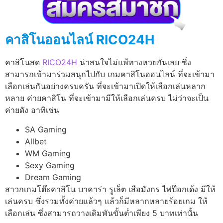
คาสิโนออนไลน์ RICO24H
คาสิโนสด
RICO24H
น่าสนใจไม่แพ้ทางหวยกันเลย ซึ่ง
สามารถเข้ามาร่วมสนุกไปกับ เกมคาสิโนออนไลน์ ที่จะเข้ามา
เลือกเล่นกันอย่างครบครัน ที่จะเข้ามาเปิดให้เลือกเล่นหลาก
หลาย ค่ายคาสิโน ที่จะเข้ามามีให้เลือกเล่นครบ ไม่ว่าจะเป็น
ค่ายดัง อาทิเช่น
SA Gaming
Allbet
WM Gaming
Sexy Gaming
Dream Gaming
สาวกเกมโต๊ะคาสิโน บาคาร่า รูเล็ต เสือมังกร ไพ่ป๊อกเด้ง มีให้
เล่นครบ ซึ่งรวมทั้งค่ายแล้วๆ แล้วก็มีหลากหลายร้อยเกม ให้
เลือกเล่น ซึ่งสามารถวางเดิมพันขั้นตํ่าเพียง 5 บาทเท่านั้น