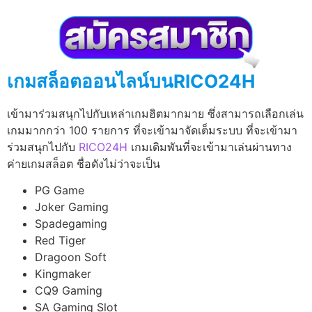
เกมสล็อตออนไลน์บนRICO24H
เข้ามาร่วมสนุกไปกับเหล่าเกมฮิตมากมาย ซึ่งสามารถเลือกเล่น
เกมมากกว่า 100 รายการ ที่จะเข้ามาจัดเต็มระบบ ที่จะเข้ามา
ร่วมสนุกไปกับ
RICO24H
เกมเดิมพันที่จะเข้ามาเล่นผ่านทาง
ค่ายเกมสล็อต ชื่อดังไม่ว่าจะเป็น
PG Game
Joker Gaming
Spadegaming
Red Tiger
Dragoon Soft
Kingmaker
CQ9 Gaming
SA Gaming Slot